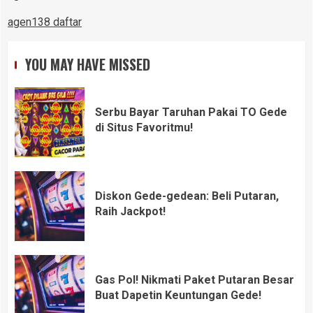
agen138 daftar
YOU MAY HAVE MISSED
Serbu Bayar Taruhan Pakai TO Gede
di Situs Favoritmu!
Diskon Gede-gedean: Beli Putaran,
Raih Jackpot!
Gas Pol! Nikmati Paket Putaran Besar
Buat Dapetin Keuntungan Gede!