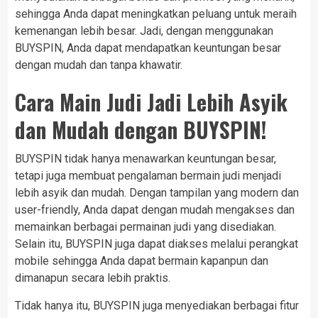
sehingga Anda dapat meningkatkan peluang untuk meraih
kemenangan lebih besar. Jadi, dengan menggunakan
BUYSPIN, Anda dapat mendapatkan keuntungan besar
dengan mudah dan tanpa khawatir.
Cara Main Judi Jadi Lebih Asyik
dan Mudah dengan BUYSPIN!
BUYSPIN tidak hanya menawarkan keuntungan besar,
tetapi juga membuat pengalaman bermain judi menjadi
lebih asyik dan mudah. Dengan tampilan yang modern dan
user-friendly, Anda dapat dengan mudah mengakses dan
memainkan berbagai permainan judi yang disediakan.
Selain itu, BUYSPIN juga dapat diakses melalui perangkat
mobile sehingga Anda dapat bermain kapanpun dan
dimanapun secara lebih praktis.
Tidak hanya itu, BUYSPIN juga menyediakan berbagai fitur