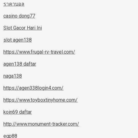
ราคาบอล
casino dong77
Slot Gacor Hari Ini
slot agen138
https://www.frugal-rv-travel.com/
agen138 daftar
naga138
https://agen338login4.com/
https://www.toyboxtinyhome.com/
koin69 daftar
http://www.monument-tracker.com/
egp88