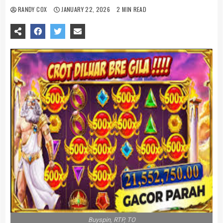
RANDY COX
JANUARY 22, 2026
2 MIN READ
Buyspin, RTP, TO