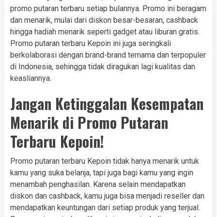
promo putaran terbaru setiap bulannya. Promo ini beragam
dan menarik, mulai dari diskon besar-besaran, cashback
hingga hadiah menarik seperti gadget atau liburan gratis.
Promo putaran terbaru Kepoin ini juga seringkali
berkolaborasi dengan brand-brand ternama dan terpopuler
di Indonesia, sehingga tidak diragukan lagi kualitas dan
keasliannya.
Jangan Ketinggalan Kesempatan
Menarik di Promo Putaran
Terbaru Kepoin!
Promo putaran terbaru Kepoin tidak hanya menarik untuk
kamu yang suka belanja, tapi juga bagi kamu yang ingin
menambah penghasilan. Karena selain mendapatkan
diskon dan cashback, kamu juga bisa menjadi reseller dan
mendapatkan keuntungan dari setiap produk yang terjual.