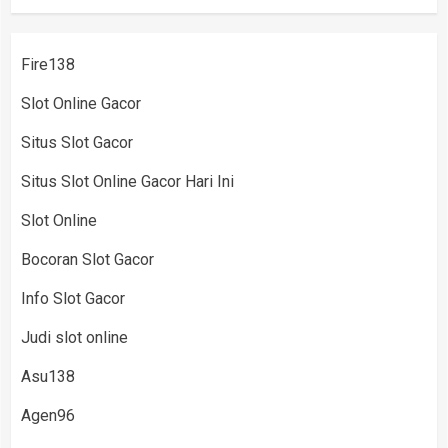
Fire138
Slot Online Gacor
Situs Slot Gacor
Situs Slot Online Gacor Hari Ini
Slot Online
Bocoran Slot Gacor
Info Slot Gacor
Judi slot online
Asu138
Agen96