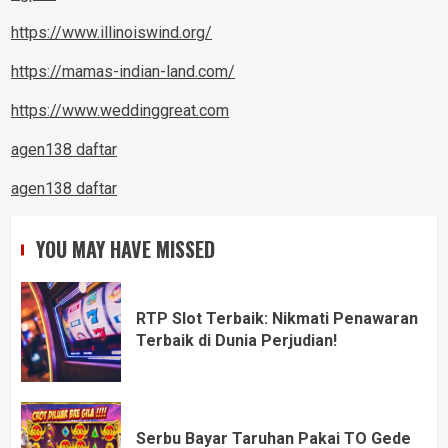
https://www.illinoiswind.org/
https://mamas-indian-land.com/
https://www.weddinggreat.com
agen138 daftar
agen138 daftar
YOU MAY HAVE MISSED
RTP Slot Terbaik: Nikmati Penawaran
Terbaik di Dunia Perjudian!
Serbu Bayar Taruhan Pakai TO Gede