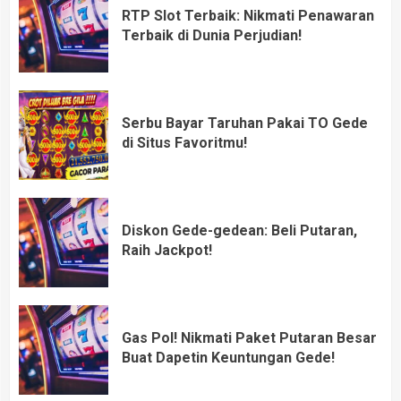
RTP Slot Terbaik: Nikmati Penawaran
Terbaik di Dunia Perjudian!
Serbu Bayar Taruhan Pakai TO Gede
di Situs Favoritmu!
Diskon Gede-gedean: Beli Putaran,
Raih Jackpot!
Gas Pol! Nikmati Paket Putaran Besar
Buat Dapetin Keuntungan Gede!