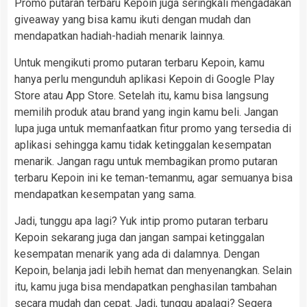
Promo putaran terbaru Kepoin juga seringkali mengadakan
giveaway yang bisa kamu ikuti dengan mudah dan
mendapatkan hadiah-hadiah menarik lainnya.
Untuk mengikuti promo putaran terbaru Kepoin, kamu
hanya perlu mengunduh aplikasi Kepoin di Google Play
Store atau App Store. Setelah itu, kamu bisa langsung
memilih produk atau brand yang ingin kamu beli. Jangan
lupa juga untuk memanfaatkan fitur promo yang tersedia di
aplikasi sehingga kamu tidak ketinggalan kesempatan
menarik. Jangan ragu untuk membagikan promo putaran
terbaru Kepoin ini ke teman-temanmu, agar semuanya bisa
mendapatkan kesempatan yang sama.
Jadi, tunggu apa lagi? Yuk intip promo putaran terbaru
Kepoin sekarang juga dan jangan sampai ketinggalan
kesempatan menarik yang ada di dalamnya. Dengan
Kepoin, belanja jadi lebih hemat dan menyenangkan. Selain
itu, kamu juga bisa mendapatkan penghasilan tambahan
secara mudah dan cepat. Jadi, tunggu apalagi? Segera