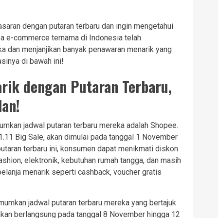
asaran dengan putaran terbaru dan ingin mengetahui
pa e-commerce ternama di Indonesia telah
a dan menjanjikan banyak penawaran menarik yang
sinya di bawah ini!
rik dengan Putaran Terbaru,
lan!
mkan jadwal putaran terbaru mereka adalah Shopee.
1.11 Big Sale, akan dimulai pada tanggal 1 November
taran terbaru ini, konsumen dapat menikmati diskon
ashion, elektronik, kebutuhan rumah tangga, dan masih
 belanja menarik seperti cashback, voucher gratis
mumkan jadwal putaran terbaru mereka yang bertajuk
akan berlangsung pada tanggal 8 November hingga 12