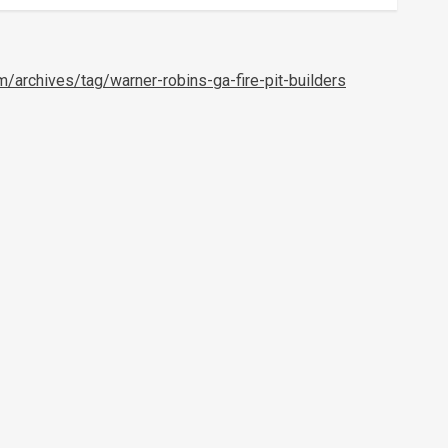
archives/tag/warner-robins-ga-fire-pit-builders