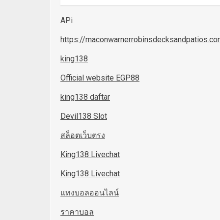
APi
https://maconwarnerrobinsdecksandpatios.com/
king138
Official website EGP88
king138 daftar
Devil138 Slot
สล็อตเว็บตรง
King138 Livechat
King138 Livechat
แทงบอลออนไลน์
ราคาบอล