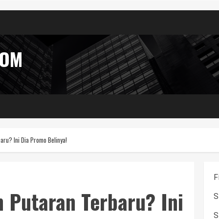
COM
ru? Ini Dia Promo Belinya!
F
 Putaran Terbaru? Ini
S
S