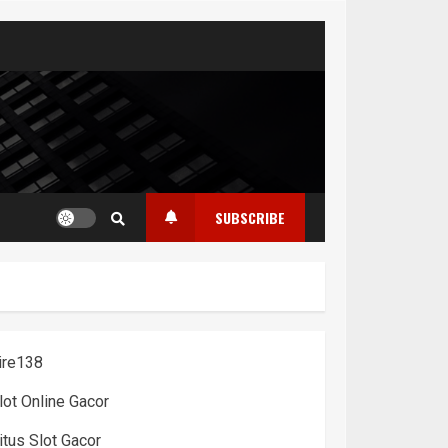
SUBSCRIBE
ire138
lot Online Gacor
itus Slot Gacor