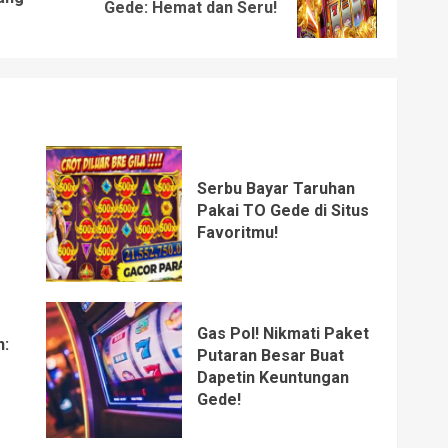
Gede: Hemat dan Seru!
post:
post:
Serbu Bayar Taruhan
Pakai TO Gede di Situs
Favoritmu!
Gas Pol! Nikmati Paket
n:
Putaran Besar Buat
Dapetin Keuntungan
Gede!