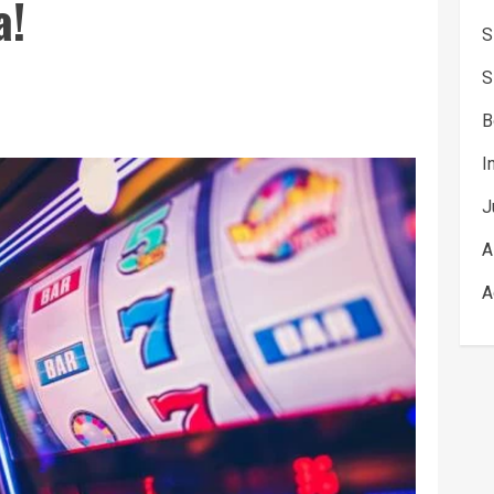
a!
S
S
B
I
J
A
A