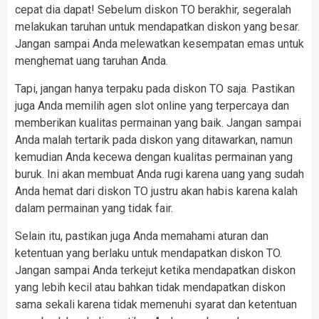
cepat dia dapat! Sebelum diskon TO berakhir, segeralah
melakukan taruhan untuk mendapatkan diskon yang besar.
Jangan sampai Anda melewatkan kesempatan emas untuk
menghemat uang taruhan Anda.
Tapi, jangan hanya terpaku pada diskon TO saja. Pastikan
juga Anda memilih agen slot online yang terpercaya dan
memberikan kualitas permainan yang baik. Jangan sampai
Anda malah tertarik pada diskon yang ditawarkan, namun
kemudian Anda kecewa dengan kualitas permainan yang
buruk. Ini akan membuat Anda rugi karena uang yang sudah
Anda hemat dari diskon TO justru akan habis karena kalah
dalam permainan yang tidak fair.
Selain itu, pastikan juga Anda memahami aturan dan
ketentuan yang berlaku untuk mendapatkan diskon TO.
Jangan sampai Anda terkejut ketika mendapatkan diskon
yang lebih kecil atau bahkan tidak mendapatkan diskon
sama sekali karena tidak memenuhi syarat dan ketentuan