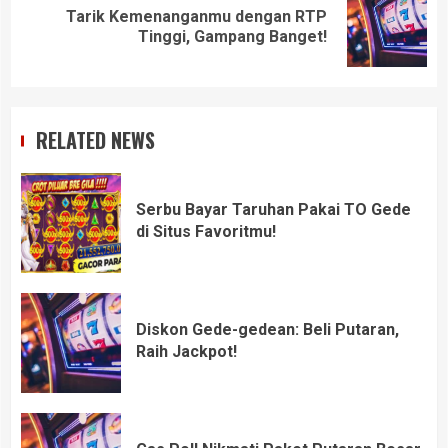
Tarik Kemenanganmu dengan RTP
Next
Tinggi, Gampang Banget!
post:
RELATED NEWS
Serbu Bayar Taruhan Pakai TO Gede
di Situs Favoritmu!
Diskon Gede-gedean: Beli Putaran,
Raih Jackpot!