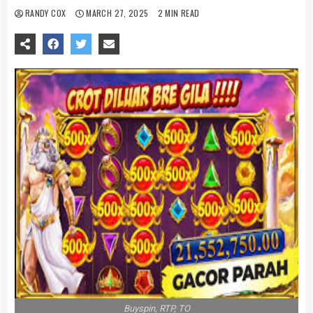
RANDY COX
MARCH 27, 2025
2 MIN READ
Buyspin, RTP, TO