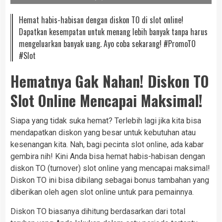
Hemat habis-habisan dengan diskon TO di slot online!
Dapatkan kesempatan untuk menang lebih banyak tanpa harus
mengeluarkan banyak uang. Ayo coba sekarang! #PromoTO
#Slot
Hematnya Gak Nahan! Diskon TO
Slot Online Mencapai Maksimal!
Siapa yang tidak suka hemat? Terlebih lagi jika kita bisa
mendapatkan diskon yang besar untuk kebutuhan atau
kesenangan kita. Nah, bagi pecinta slot online, ada kabar
gembira nih! Kini Anda bisa hemat habis-habisan dengan
diskon TO (turnover) slot online yang mencapai maksimal!
Diskon TO ini bisa dibilang sebagai bonus tambahan yang
diberikan oleh agen slot online untuk para pemainnya.
Diskon TO biasanya dihitung berdasarkan dari total