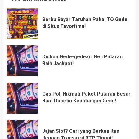
Serbu Bayar Taruhan Pakai TO Gede
di Situs Favoritmu!
Diskon Gede-gedean: Beli Putaran,
Raih Jackpot!
Gas Pol! Nikmati Paket Putaran Besar
Buat Dapetin Keuntungan Gede!
Jajan Slot? Cari yang Berkualitas
dengan Transaksi RTP Tinggi!