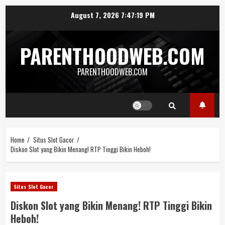
Skip
August 7, 2026
7:47:19 PM
to
content
PARENTHOODWEB.COM
PARENTHOODWEB.COM
Home
Situs Slot Gacor
Diskon Slot yang Bikin Menang! RTP Tinggi Bikin Heboh!
Situs Slot Gacor
Diskon Slot yang Bikin Menang! RTP Tinggi Bikin
Heboh!