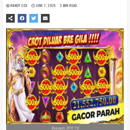
RANDY COX
JUNE 7, 2025
2 MIN READ
Buyspin, RTP, TO