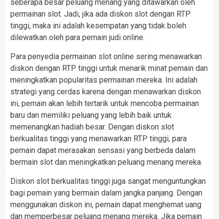
seberapa besar peluang menang yang ditawarkan oleh
permainan slot. Jadi, jika ada diskon slot dengan RTP
tinggi, maka ini adalah kesempatan yang tidak boleh
dilewatkan oleh para pemain judi online.
Para penyedia permainan slot online sering menawarkan
diskon dengan RTP tinggi untuk menarik minat pemain dan
meningkatkan popularitas permainan mereka. Ini adalah
strategi yang cerdas karena dengan menawarkan diskon
ini, pemain akan lebih tertarik untuk mencoba permainan
baru dan memiliki peluang yang lebih baik untuk
memenangkan hadiah besar. Dengan diskon slot
berkualitas tinggi yang menawarkan RTP tinggi, para
pemain dapat merasakan sensasi yang berbeda dalam
bermain slot dan meningkatkan peluang menang mereka.
Diskon slot berkualitas tinggi juga sangat menguntungkan
bagi pemain yang bermain dalam jangka panjang. Dengan
menggunakan diskon ini, pemain dapat menghemat uang
dan memperbesar peluang menang mereka. Jika pemain