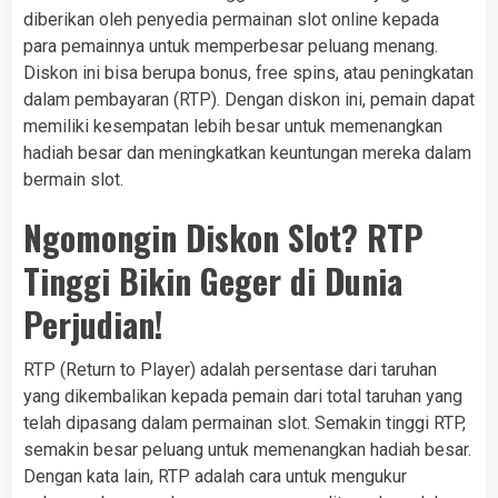
diberikan oleh penyedia permainan slot online kepada
para pemainnya untuk memperbesar peluang menang.
Diskon ini bisa berupa bonus, free spins, atau peningkatan
dalam pembayaran (RTP). Dengan diskon ini, pemain dapat
memiliki kesempatan lebih besar untuk memenangkan
hadiah besar dan meningkatkan keuntungan mereka dalam
bermain slot.
Ngomongin Diskon Slot? RTP
Tinggi Bikin Geger di Dunia
Perjudian!
RTP (Return to Player) adalah persentase dari taruhan
yang dikembalikan kepada pemain dari total taruhan yang
telah dipasang dalam permainan slot. Semakin tinggi RTP,
semakin besar peluang untuk memenangkan hadiah besar.
Dengan kata lain, RTP adalah cara untuk mengukur