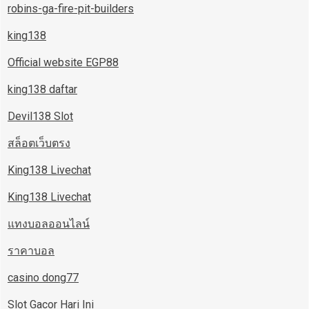
robins-ga-fire-pit-builders
king138
Official website EGP88
king138 daftar
Devil138 Slot
สล็อตเว็บตรง
King138 Livechat
King138 Livechat
แทงบอลออนไลน์
ราคาบอล
casino dong77
Slot Gacor Hari Ini