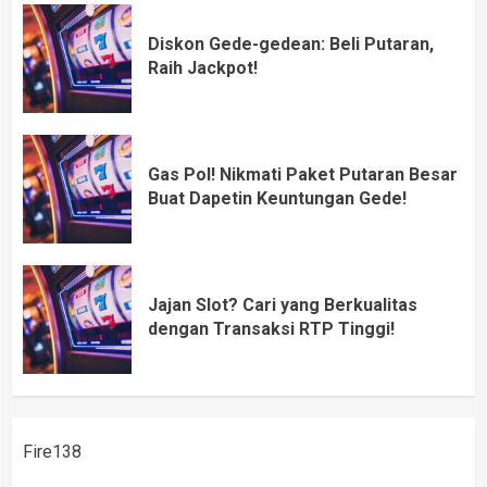
Diskon Gede-gedean: Beli Putaran,
Raih Jackpot!
Gas Pol! Nikmati Paket Putaran Besar
Buat Dapetin Keuntungan Gede!
Jajan Slot? Cari yang Berkualitas
dengan Transaksi RTP Tinggi!
Fire138