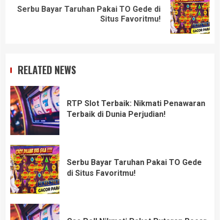
Serbu Bayar Taruhan Pakai TO Gede di
Next
Situs Favoritmu!
post:
RELATED NEWS
RTP Slot Terbaik: Nikmati Penawaran
Terbaik di Dunia Perjudian!
Serbu Bayar Taruhan Pakai TO Gede
di Situs Favoritmu!