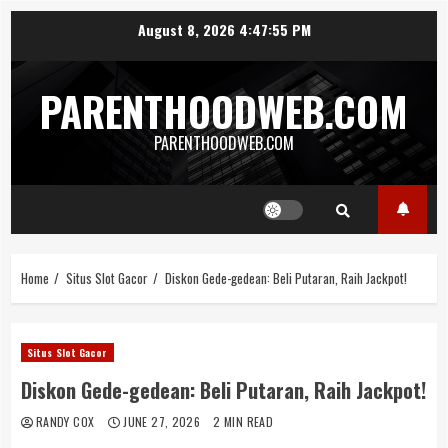
Skip
August 8, 2026
4:47:56 PM
to
content
PARENTHOODWEB.COM
PARENTHOODWEB.COM
Home
Situs Slot Gacor
Diskon Gede-gedean: Beli Putaran, Raih Jackpot!
Situs Slot Gacor
Diskon Gede-gedean: Beli Putaran, Raih Jackpot!
RANDY COX
JUNE 27, 2026
2 MIN READ