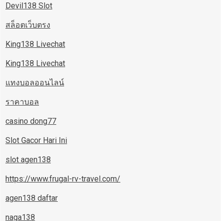
Devil138 Slot
สล็อตเว็บตรง
King138 Livechat
King138 Livechat
แทงบอลออนไลน์
ราคาบอล
casino dong77
Slot Gacor Hari Ini
slot agen138
https://www.frugal-rv-travel.com/
agen138 daftar
naga138