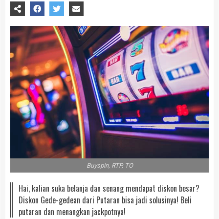
Buyspin, RTP, TO
Hai, kalian suka belanja dan senang mendapat diskon besar?
Diskon Gede-gedean dari Putaran bisa jadi solusinya! Beli
putaran dan menangkan jackpotnya!