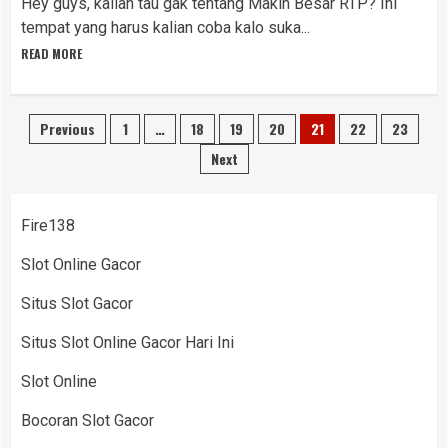
Hey guys, kalian tau gak tentang Makin Besar RTP? Ini
tempat yang harus kalian coba kalo suka...
READ MORE
Posts
Previous
1
…
18
19
20
21
22
23
Next
pagination
Fire138
Slot Online Gacor
Situs Slot Gacor
Situs Slot Online Gacor Hari Ini
Slot Online
Bocoran Slot Gacor