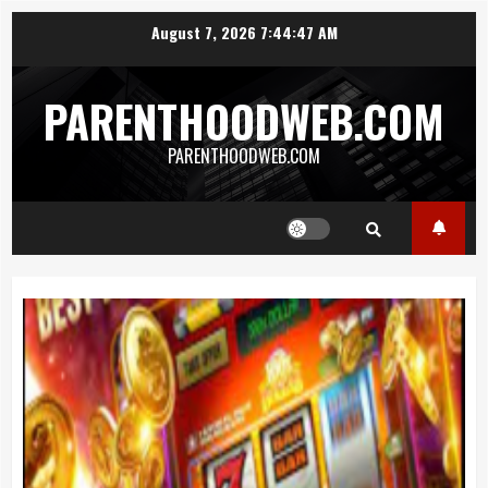
Skip
August 7, 2026
7:44:48 AM
to
content
PARENTHOODWEB.COM
PARENTHOODWEB.COM