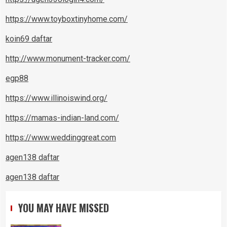
https://www.toyboxtinyhome.com/
koin69 daftar
http://www.monument-tracker.com/
egp88
https://www.illinoiswind.org/
https://mamas-indian-land.com/
https://www.weddinggreat.com
agen138 daftar
agen138 daftar
YOU MAY HAVE MISSED