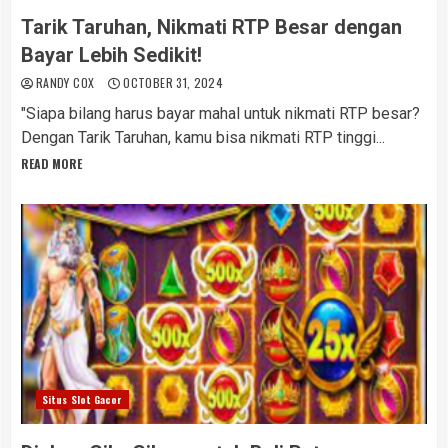
Tarik Taruhan, Nikmati RTP Besar dengan
Bayar Lebih Sedikit!
RANDY COX
OCTOBER 31, 2024
"Siapa bilang harus bayar mahal untuk nikmati RTP besar?
Dengan Tarik Taruhan, kamu bisa nikmati RTP tinggi...
READ MORE
Situs Slot Gacor