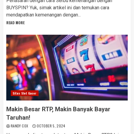
Penasaran dengan cara Serbu kemenangan dengan
BUYSPIN? Yuk, simak artikel ini dan temukan cara
mendapatkan kemenangan dengan...
READ MORE
Situs Slot Gacor
Makin Besar RTP, Makin Banyak Bayar
Taruhan!
RANDY COX
OCTOBER 5, 2024