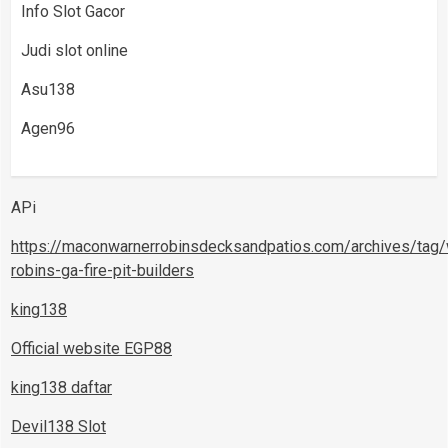
Info Slot Gacor
Judi slot online
Asu138
Agen96
APi
https://maconwarnerrobinsdecksandpatios.com/archives/tag/
robins-ga-fire-pit-builders
king138
Official website EGP88
king138 daftar
Devil138 Slot