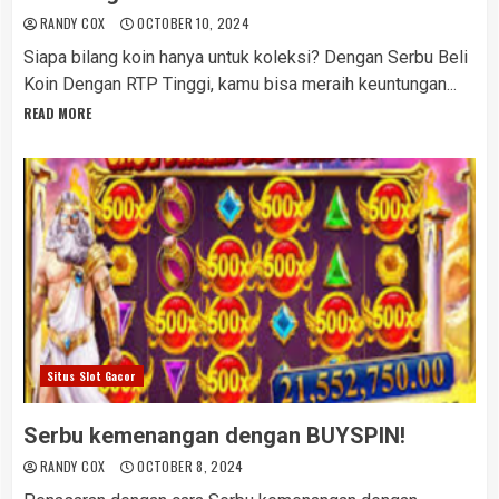
RANDY COX
OCTOBER 10, 2024
Siapa bilang koin hanya untuk koleksi? Dengan Serbu Beli
Koin Dengan RTP Tinggi, kamu bisa meraih keuntungan...
READ MORE
Situs Slot Gacor
Serbu kemenangan dengan BUYSPIN!
RANDY COX
OCTOBER 8, 2024