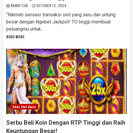
RANDY COX
OCTOBER 12, 2024
"Nikmati sensasi transaksi slot yang seru dan untung
besar dengan Ngebet Jackpot! TO tinggi membuat
peluangmu untuk...
READ MORE
Situs Slot Gacor
Serbu Beli Koin Dengan RTP Tinggi dan Raih
Keuntungan Besar!